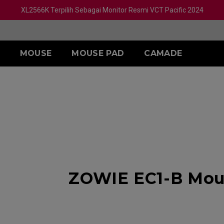
XL2566K Terpilih Sebagai Monitor Resmi VCT Pacific 2024
MOUSE
MOUSE PAD
CAMADE
A
SERI S
AKSESORIS
h)
L)
S1 White
SKATEZ
M)
S1 Divina Blue
S)
S1 Divina Pink
ZOWIE EC1-B Mous