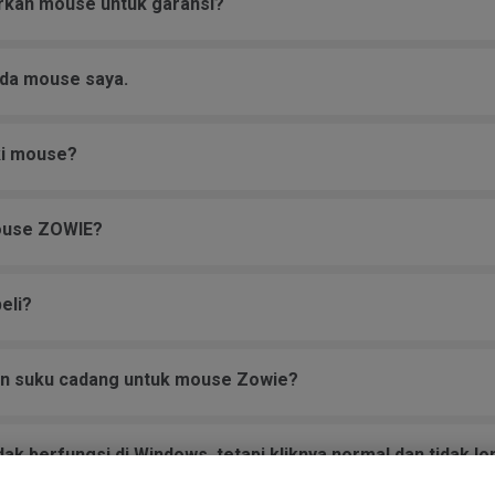
rkan mouse untuk garansi?
ada mouse saya.
ki mouse?
ouse ZOWIE?
eli?
n suku cadang untuk mouse Zowie?
k berfungsi di Windows, tetapi kliknya normal dan tidak lo
ngkat keras, atau tombol mouse?