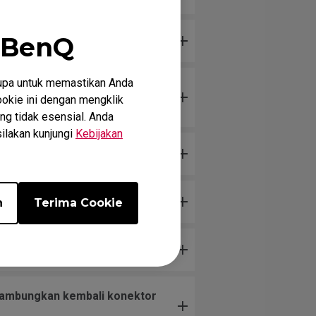
 BenQ
upa untuk memastikan Anda
 acak bahkan tanpa menyentuh
okie ini dengan mengklik
ng tidak esensial. Anda
silakan kunjungi
Kebijakan
n
Terima Cookie
enyambungkan kembali konektor