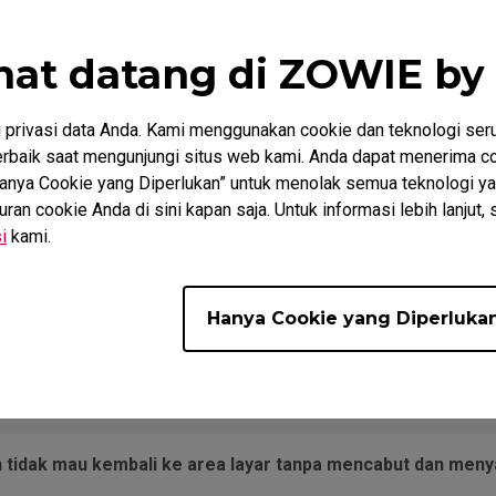
mat datang di ZOWIE by
r menyala, saya sudah mencoba di port USB yang berbeda.
privasi data Anda. Kami menggunakan cookie dan teknologi ser
r mouse ke LOMPAT dalam permainan, dan melompat secara
baik saat mengunjungi situs web kami. Anda dapat menerima co
ouse setelah pergerakan melintasi pad.
“Hanya Cookie yang Diperlukan” untuk menolak semua teknologi ya
n cookie Anda di sini kapan saja. Untuk informasi lebih lanjut, 
i
kami.
ah ditekan terus-menerus.
at suara saat menggerakkan mouse dengan cepat.
Hanya Cookie yang Diperluka
h PC. Pesannya mengatakan "Unknown USB-Device".
dan tidak mau kembali ke area layar tanpa mencabut dan m