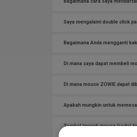
Bagaimana cara saya mendafta
Saya mengalami double click p
Bagaimana Anda mengganti ka
Di mana saya dapat membeli m
Di mana mouse ZOWIE dapat dib
Apakah mungkin untuk memesa
Tombol tengah mouse (roda) tida
disebabkan oleh Windows, pera