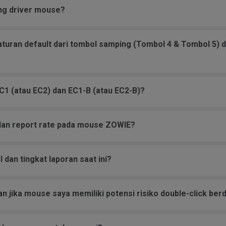
ng driver mouse?
uran default dari tombol samping (Tombol 4 & Tombol 5) d
1 (atau EC2) dan EC1-B (atau EC2-B)?
dan report rate pada mouse ZOWIE?
dan tingkat laporan saat ini?
n jika mouse saya memiliki potensi risiko double-click b