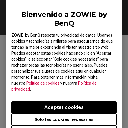
Bienvenido a ZOWIE by
Guía de Inicio Rápido
Empezar
BenQ
ZOWIE by BenQ respeta tu privacidad de datos. Usamos
cookies y tecnologías similares para asegurarnos de que
tengas la mejor experiencia al visitar nuestro sitio web.
Descargas
Puedes aceptar estas cookies haciendo clic en “Aceptar
cookies”, o seleccionar “Solo cookies necesarias” para
rechazar todas las tecnologías no esenciales. Puedes
personalizar tus ajustes de cookies aquí en cualquier
momento. Para obtener más información, visita
Manual del usuario
nuestra
Política de cookies
y nuestra
Política de
privacidad
.
XL Setting to Share
Aceptar cookies
Solo las cookies necesarias
Garantía