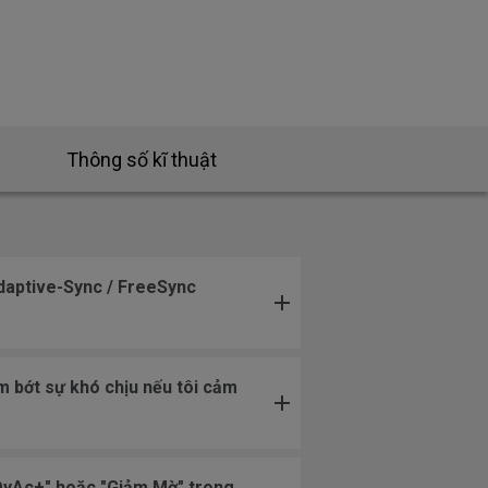
Thông số kĩ thuật
Adaptive-Sync / FreeSync
m bớt sự khó chịu nếu tôi cảm
"DyAc+" hoặc "Giảm Mờ" trong