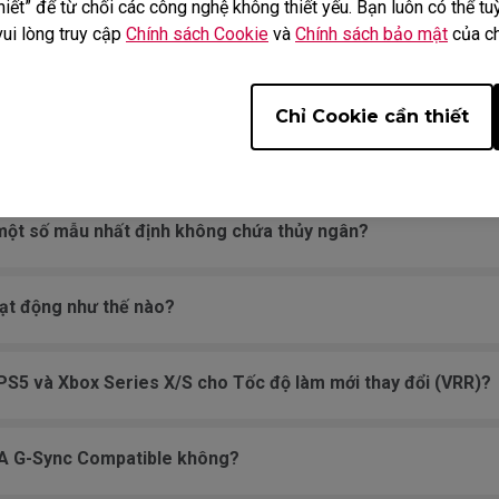
iết” để từ chối các công nghệ không thiết yếu. Bạn luôn có thể tuỳ
vui lòng truy cập
Chính sách Cookie
và
Chính sách bảo mật
của ch
độ phản hồi cho các mẫu XL và RL trên trang web của mình n
Chỉ Cookie cần thiết
hính thức về tốc độ phản hồi nữa, tôi nên kiểm tra thông số 
ình của bạn với các mẫu màn hình của các thương hiệu khác?
một số mẫu nhất định không chứa thủy ngân?
oạt động như thế nào?
PS5 và Xbox Series X/S cho Tốc độ làm mới thay đổi (VRR)?
DIA G-Sync Compatible không?