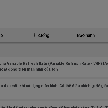
eo
Tải xuống
Bảo hành
 cho Variable Refresh Rate (Variable Refresh Rate - VRR) (
oạt động trên màn hình của tôi?
ặc đau mắt khi sử dụng màn hình. Có thể điều chỉnh gì để giả
hiêu Hz để tối ưu cho người dùng để bật chức năng "DyAc", 