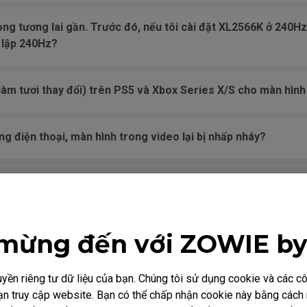
ng tương lai gần. Trước đó, nếu tôi cài đặt XL2566K ở 240Hz,
 lập 240Hz?
làm tươi thay đổi) trên PS5 và Xbox Series X/S cho màn hìn
ng điện thoại, màn hình trong video lại bị nhấp nháy?
vai trò gì trên một số màn hình chơi game?
 là gì?
mừng đến với ZOWIE b
ức năng AMA, nó để lại bóng mờ khi cuộn trang, khi TẮT AMA
ền riêng tư dữ liệu của bạn. Chúng tôi sử dụng cookie và các 
 nào không?
i bạn truy cập website. Bạn có thể chấp nhận cookie này bằng các