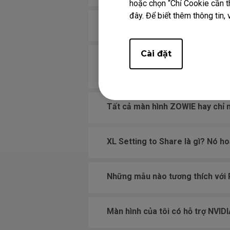
hoặc chọn “Chỉ Cookie cần th
đây. Để biết thêm thông tin, 
Tại sao bạn không chia sẻ tốc 
Cài đặt
Vì không còn thông số kỹ thuật c
nào khác nếu tôi so sánh màn h
Tất cả màn hình ZOWIE hay chỉ 
XL Setting to Share là gì? Nó h
Những mẫu nào tương thích với 
Màn hình của tôi có hỗ trợ NVI