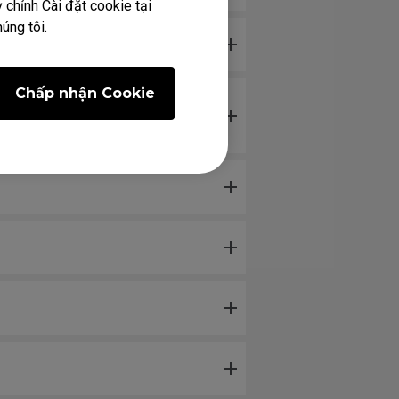
 chỉnh Cài đặt cookie tại
úng tôi.
ữa?
Chấp nhận Cookie
kỹ thuật liên quan đến phản hồi