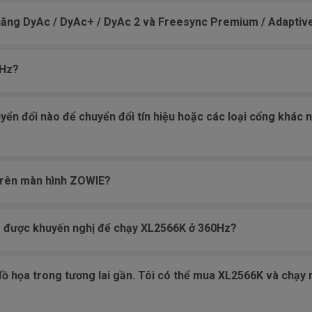
 năng DyAc / DyAc+ / DyAc 2 và Freesync Premium / Adaptiv
0Hz?
yển đổi nào để chuyển đổi tín hiệu hoặc các loại cổng khác n
 trên màn hình ZOWIE?
o được khuyến nghị để chạy XL2566K ở 360Hz?
ồ họa trong tương lai gần. Tôi có thể mua XL2566K và chạy 