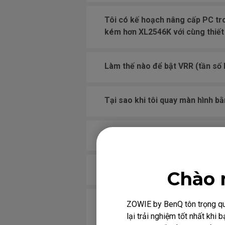
Tôi có kế hoạch nâng cấp PC tro
kém hơn XL2546K với cùng thiết
Làm thế nào để bật VRR (tần số 
Tại sao khi tôi quay màn hình bằ
Tính năng "Profile to Go" đóng 
Sự khác biệt giữa DyAc và DyAc+
Chào 
Khi tôi sử dụng màn hình có ch
ZOWIE by BenQ tôn trọng quy
Bạn có thể cung cấp lời khuyên
lại trải nghiệm tốt nhất kh