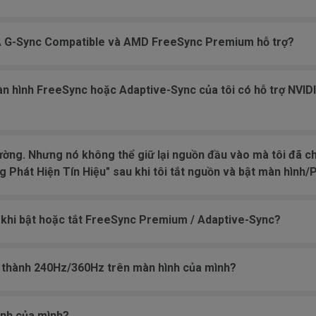
A G-Sync Compatible và AMD FreeSync Premium hỗ trợ?
n hình FreeSync hoặc Adaptive-Sync của tôi có hỗ trợ NVID
hường. Nhưng nó không thể giữ lại nguồn đầu vào mà tôi đã ch
 Phát Hiện Tín Hiệu" sau khi tôi tắt nguồn và bật màn hình/P
a khi bật hoặc tắt FreeSync Premium / Adaptive-Sync?
số thành 240Hz/360Hz trên màn hình của mình?
ình của mình?