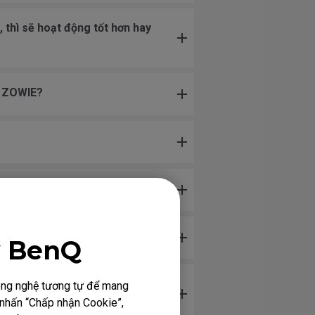
 thì sẽ hoạt động tốt hơn hay
h ZOWIE?
y BenQ
, vấn đề bóng mờ không xảy ra.
công nghệ tương tự để mang
h nhấn “Chấp nhận Cookie”,