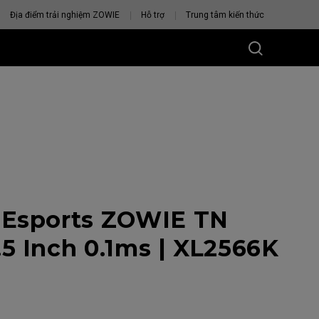
Địa điểm trải nghiệm ZOWIE
Hỗ trợ
Trung tâm kiến thức
 Esports ZOWIE TN
U CHUỘT
VỚI BẠN
5 Inch 0.1ms | XL2566K