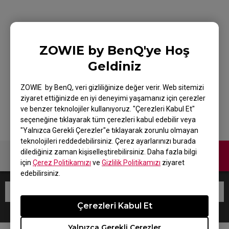
ZOWIE Skatez-Type
ZOWIE by BenQ'ye Hoş
ABeyaz Mouse Skatez
Geldiniz
/ Espor Mouse Skatez
ZOWIE by BenQ, veri gizliliğinize değer verir. Web sitemizi
ziyaret ettiğinizde en iyi deneyimi yaşamanız için çerezler
ve benzer teknolojiler kullanıyoruz. "Çerezleri Kabul Et"
seçeneğine tıklayarak tüm çerezleri kabul edebilir veya
"Yalnızca Gerekli Çerezler"e tıklayarak zorunlu olmayan
teknolojileri reddedebilirsiniz. Çerez ayarlarınızı burada
dilediğiniz zaman kişiselleştirebilirsiniz. Daha fazla bilgi
Bize Ulaşın
için
Çerez Politikamızı
ve
Gizlilik Politikamızı
ziyaret
edebilirsiniz.
Çerezleri Kabul Et
Yalnızca Gerekli Çerezler