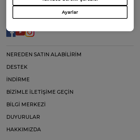
Ayarlar
BİZİ TAKİP EDİN
NEREDEN SATIN ALABİLİRİM
DESTEK
İNDİRME
BİZİMLE İLETİŞİME GEÇİN
BİLGİ MERKEZİ
DUYURULAR
HAKKIMIZDA