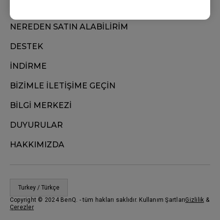
NEREDEN SATIN ALABİLİRİM
DESTEK
İNDİRME
BİZİMLE İLETİŞİME GEÇİN
BİLGİ MERKEZİ
DUYURULAR
HAKKIMIZDA
Turkey / Türkçe
Copyright © 2024 BenQ. - tüm hakları saklıdır. Kullanım Şartları
Gizlilik
&
Çerezler