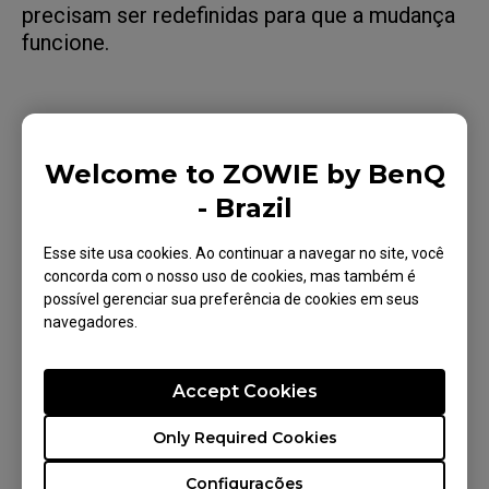
precisam ser redefinidas para que a mudança
funcione.
Modelos aplicáveis
Welcome to ZOWIE by BenQ
- Brazil
XL2546X+ (24.1"), XL2566X+ (24.1"), XL2586X+
(24.1")
Esse site usa cookies. Ao continuar a navegar no site, você
concorda com o nosso uso de cookies, mas também é
possível gerenciar sua preferência de cookies em seus
navegadores.
Isso foi útil para você?
Accept Cookies
Sim
Não
Only Required Cookies
Configurações