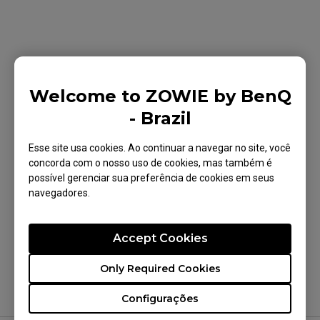
Modelos aplicáveis
Welcome to ZOWIE by BenQ
EC1-DW (L), EC2-DW (M), EC3-DW (S), FK2-DW
- Brazil
(M), U2 (M), ZA12-C (M)
Esse site usa cookies. Ao continuar a navegar no site, você
concorda com o nosso uso de cookies, mas também é
possível gerenciar sua preferência de cookies em seus
navegadores.
Isso foi útil para você?
Sim
Não
Accept Cookies
Only Required Cookies
Configurações