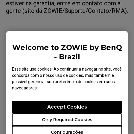
estiver na garantia, entre em contato com a
gente (site da ZOWIE/Suporte/Contato/RMA).
Modelos aplicáveis
Welcome to ZOWIE by BenQ
- Brazil
EC1-DW (L), EC2-DW (M), EC3-DW (S), FK2-DW
(M), U2 (M), ZA12-C (M)
Esse site usa cookies. Ao continuar a navegar no site, você
concorda com o nosso uso de cookies, mas também é
possível gerenciar sua preferência de cookies em seus
navegadores.
Isso foi útil para você?
Accept Cookies
Sim
Não
Only Required Cookies
Configurações