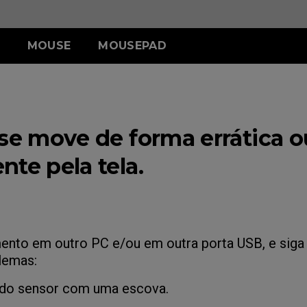
MOUSE
MOUSEPAD
RIES
SERIES
TR SERIES
U SERIES
S SERIES
ZA SERIES
W (M)
III (XG)
H-TR (XG)
U2-DW (M)
S2-DW (M)
ZA13-C (P)
 se move de forma errática o
III (G)
G-TR (G)
 Glossy White
Edição Glossy White
W (M)
U2-DW (M)
te pela tela.
ento em outro PC e/ou em outra porta USB, e siga
lemas:
e do sensor com uma escova.