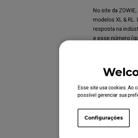
No site da ZOWIE
modelos XL & RL. 
resposta na indúst
e esse número (qua
Também é importa
variações, então
Welco
resposta.
Por isso tiramos o
Esse site usa cookies. Ao 
Além disso, aprove
possível gerenciar sua pre
ajustamos para gar
número possível 
Sobre o XL2546S e
Configurações
quesito tempo de 
Se precisar de ma