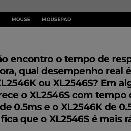
MOUSE
MOUSEPAD
RIES
SERIES
TR SERIES
U SERIES
S SERIES
ZA SERIES
W (M)
III (XG)
H-TR (XG)
U2-DW (M)
S2-DW (M)
ZA13-C (P)
ão encontro o tempo de res
III (G)
G-TR (G)
 Glossy White
Edição Glossy White
W (M)
U2-DW (M)
gora, qual desempenho real 
XL2546K ou XL2546S? Em al
arece o XL2546S com tempo 
 de 0.5ms e o XL2546K de 0
ifica que o XL2546S é mais 