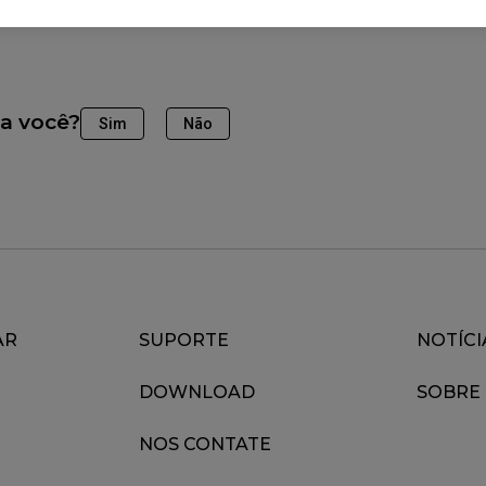
ara você?
Sim
Não
AR
SUPORTE
NOTÍCI
DOWNLOAD
SOBRE
NOS CONTATE