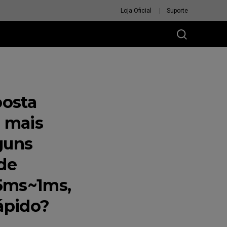
Loja Oficial
Suporte
posta
é mais
guns
de
.5ms~1ms,
rápido?