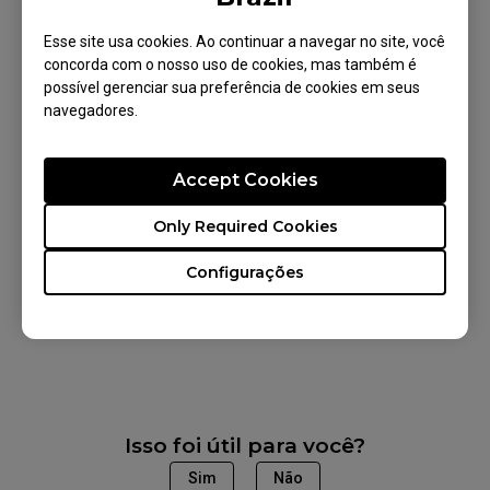
Observação: Para dúvidas sobre
Esse site usa cookies. Ao continuar a navegar no site, você
compatibilidade e capacidade de sua GPU,
concorda com o nosso uso de cookies, mas também é
entre em contato com o fabricante da sua
possível gerenciar sua preferência de cookies em seus
placa de vídeo.
navegadores.
Accept Cookies
Modelos aplicáveis
Only Required Cookies
XL2546X+ (24.1"), XL2566X+ (24.1"), XL2586X+
Configurações
(24.1")
Isso foi útil para você?
Sim
Não