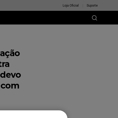
Loja Oficial
Suporte
cação
tra
 devo
s com
ode resultar em