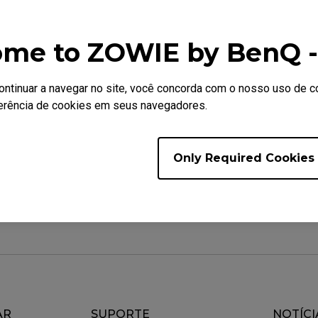
 de imagem. A linha XL aproveita totalmente a resposta rá
m conta um ajuste otimizado para a melhor experiência
me to ZOWIE by BenQ - 
k de outros usuários no site, ou testar por conta própria–
soalmente.
continuar a navegar no site, você concorda com o nosso uso de
ferência de cookies em seus navegadores.
Only Required Cookies
ara você?
Sim
Não
AR
SUPORTE
NOTÍCI