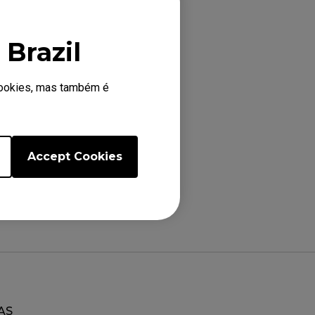
pida do painel,
 geral. Sugerimos
Brazil
o ideal é
 cookies, mas também é
Accept Cookies
AS