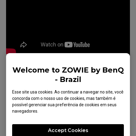
Welcome to ZOWIE by BenQ
- Brazil
Modelos aplicáveis
Esse site usa cookies. Ao continuar a navegar no site, você
concorda com o nosso uso de cookies, mas também é
XL2546X+ (24.1"), XL2566X+ (24.1"), XL2586X+
possível gerenciar sua preferência de cookies em seus
(24.1")
navegadores.
Accept Cookies