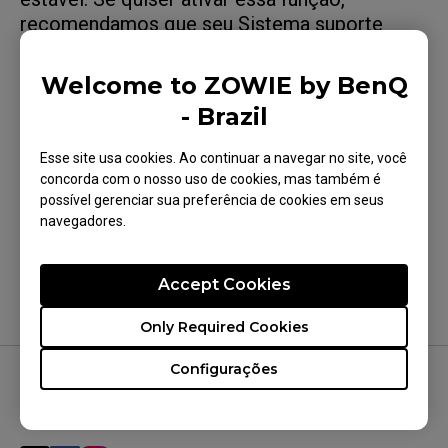
recomendamos que seu Sistema suporte
acima de 100Hz e rode mais de 100 fps
estáveis.
Welcome to ZOWIE by BenQ
- Brazil
Esse site usa cookies. Ao continuar a navegar no site, você
concorda com o nosso uso de cookies, mas também é
Isso foi útil para você?
possível gerenciar sua preferência de cookies em seus
navegadores.
Sim
Não
Accept Cookies
Only Required Cookies
Configurações
NOS SIGA