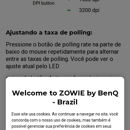
Ajustando a taxa de polling:
Pressione o botão de polling rate na parte de
baixo do mouse repetidamente para alternar
entre as taxas de polling. Você pode ver o
ajuste atual pelo LED
acima do botão. As taxas disponíveis variam
conforme o receptor (receptor aprimorado
Welcome to ZOWIE by BenQ
ou USB) utilizado. Lembre-se que quanto
maior a taxa de polling, mais rápido a bateria é
- Brazil
consumida.
Esse site usa cookies. Ao continuar a navegar no site, você
concorda com o nosso uso de cookies, mas também é
possível gerenciar sua preferência de cookies em seus