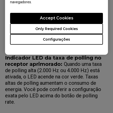
navegadores.
Accept Cookies
Only Required Cookies
Configurações
Indicador LED da taxa de polling no
receptor aprimorado:
Quando uma taxa
de polling alta (2.000 Hz ou 4.000 Hz) está
ativada, o LED acende na cor verde. Taxas
altas de polling aumentam o consumo de
energia. Você pode conferir a configuração
exata pelo LED acima do botão de polling
rate.