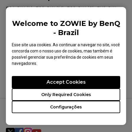
EC1-DW (L), EC2-DW (M), EC3-DW (S), FK2-DW
(M), U2 (M)
Welcome to ZOWIE by BenQ
- Brazil
Esse site usa cookies. Ao continuar a navegar no site, você
concorda com o nosso uso de cookies, mas também é
Isso foi útil para você?
possível gerenciar sua preferência de cookies em seus
navegadores.
Sim
Não
Accept Cookies
Only Required Cookies
Configurações
NOS SIGA