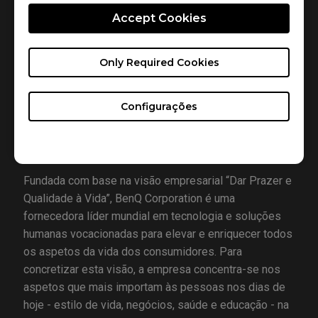
desempenho dos atletas eSports. Em 2015 a marca
Accept Cookies
ZOWIE foi comprada pela BenQ Corp para representar
a linha de produtos eSports da empresa, que
proporciona uma experiência verdadeiramente
Only Required Cookies
competitiva e agradável.
Configurações
Sobre BenQ Corporation
Fundada com base na visão empresarial “Dar Prazer e
Qualidade à Vida”, BenQ Corporation é uma
fornecedora líder mundial em tecnologia e soluções
humanas vocacionadas para elevar e enriquecer todos
os aspetos da vida dos consumidores. Para
concretizar esta visão, a empresa concentra-se nos
aspetos que mais importam às pessoas nos dias de
hoje - estilo de vida, negócios, saúde e educação - na