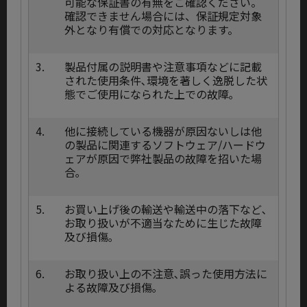
可能な保証書の有無をご確認ください。
確認できません場合には、保証規定対象
外となり有償での対応となります。
3.
製品付属の説明書や注意事項などに記載
された使用条件､環境を著しく逸脱した状
態でご使用になられた上での故障｡
4.
他に接続している機器が原因ないしは他
の製品に関連するソフトウェア/ハードウ
ェアが原因で弊社製品の故障を招いた場
合｡
5.
お買い上げ後の輸送や輸送中の落下など､
お取り扱いが不適当なために生じた故障
及び損傷｡
6.
お取り扱い上の不注意､誤った使用方法に
よる故障及び損傷｡