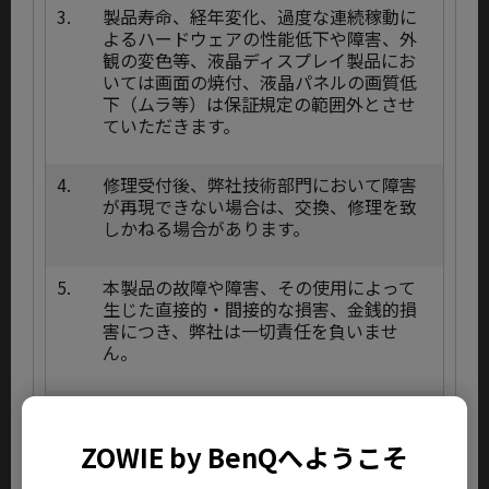
3.
製品寿命、経年変化、過度な連続稼動に
よるハードウェアの性能低下や障害、外
観の変色等、液晶ディスプレイ製品にお
いては画面の焼付、液晶パネルの画質低
下（ムラ等）は保証規定の範囲外とさせ
ていただきます。
4.
修理受付後、弊社技術部門において障害
が再現できない場合は、交換、修理を致
しかねる場合があります。
5.
本製品の故障や障害、その使用によって
生じた直接的・間接的な損害、金銭的損
害につき、弊社は一切責任を負いませ
ん。
6.
本規定は日本国内において使用され、原
子力関連施設や生命維持に直接影響を及
ZOWIE by BenQへようこそ
ぼす医療装置、及び直接的な防衛軍事目
的以外の用途においてのみ使用される場