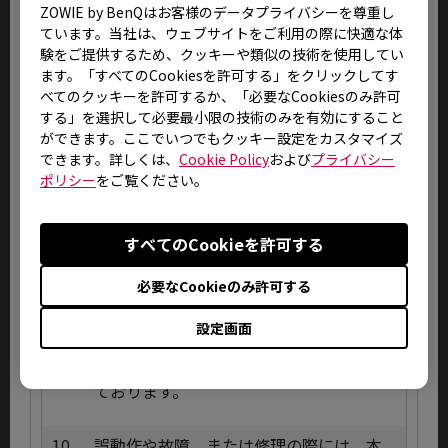
合にのみ有効となります。
ZOWIE by BenQはお客様のデータプライバシーを尊重し
ています。当社は、ウェブサイトをご利用の際に快適な体
験をご提供するため、クッキーや類似の技術を使用してい
7.
保証書は原則として再発行いたしません
ます。「すべてのCookiesを許可する」をクリックしてす
ので、紛失しないよう大切に保管してく
べてのクッキーを許可するか、「必要なCookiesのみ許可
ださい。
する」を選択して必要最小限の技術のみを有効にすること
ができます。ここでいつでもクッキー設定をカスタマイズ
8.
交換済みの部品、部材に関しては品質管
できます。詳しくは、
Cookie Policy
および
プライバシー
理上ご返却致しませんのであらかじめご
ポリシー
をご覧ください。
了承ください。
すべてのCookieを許可する
9.
液晶パネルは極めて精密度の高い技術で
製造されておりますが、製造上の物理的
必要なCookieのみ許可する
な限界により、画面中に常時点灯、ある
いは不点灯の画素(ドット抜け)が発生する
設定画面
場合がございます。これは弊社規定内品質
として出荷させていただいておりますの
で、修理・交換対象外とさせていただい
ております。
10.
誤動作や故障、または修理の際には、本