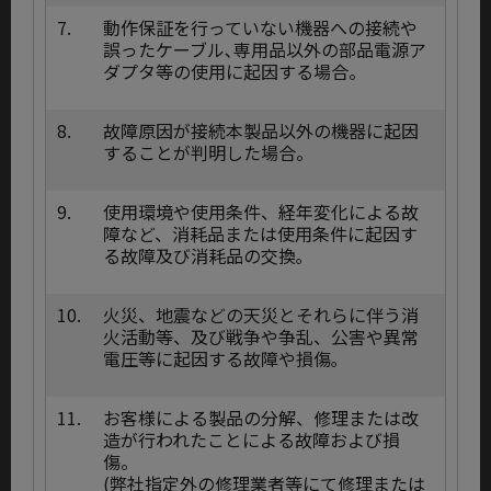
7.
動作保証を行っていない機器への接続や
誤ったケーブル､専用品以外の部品電源ア
ダプタ等の使用に起因する場合。
8.
故障原因が接続本製品以外の機器に起因
することが判明した場合。
9.
使用環境や使用条件、経年変化による故
障など、消耗品または使用条件に起因す
る故障及び消耗品の交換｡
10.
火災、地震などの天災とそれらに伴う消
火活動等、及び戦争や争乱、公害や異常
電圧等に起因する故障や損傷｡
11.
お客様による製品の分解、修理または改
造が行われたことによる故障および損
傷。
(弊社指定外の修理業者等にて修理または