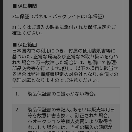
■ 保証期間
3年保証（パネル・バックライトは1年保証）
詳しくはご購入の製品に添付された保証規定をご
確認ください。
■ 保証範囲
日本国内での利用につき、付属の使用説明書等に
基づいた､正常な環境及び正常なお取り扱いを行わ
れた場合で万一故障した場合には、無償にて修理･
部品交換等を行います｡但し、以下の項目に該当す
る場合は弊社保証書規定の対象外となり､有償での
修理対応となりますのでご注意ください｡
1.
製品保証書のご提示がない場合。
2.
製品保証書の未記入､あるいは販売年月日
等を故意に書き換え、訂正された場合｡
※オークション等個人売買により取得さ
れました場合には、当初の購入の確認が