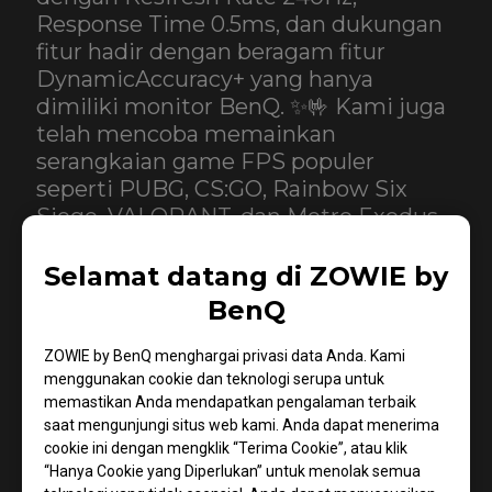
Response Time 0.5ms, dan dukungan
fitur hadir dengan beragam fitur
DynamicAccuracy+ yang hanya
dimiliki monitor BenQ. ✨🤟 Kami juga
telah mencoba memainkan
serangkaian game FPS populer
seperti PUBG, CS:GO, Rainbow Six
Siege, VALORANT, dan Metro Exodus,
yang kesemuanya berjalan dengan
kualitas maksimal! 🖥🔥
Selamat datang di ZOWIE by
BenQ
BenQ ZOWIE XL2546K Monitor Gaming 240Hz dengan
harga Rp9.900.000
ZOWIE by BenQ menghargai privasi data Anda. Kami
menggunakan cookie dan teknologi serupa untuk
Link Website:
https://bit.ly/3luAkK8
memastikan Anda mendapatkan pengalaman terbaik
Link Pembelian Tokopedia:
https://bit.ly/36NQoCo
saat mengunjungi situs web kami. Anda dapat menerima
Link Pembelian Shopee:
https://bit.ly/35tSgxW
cookie ini dengan mengklik “Terima Cookie”, atau klik
“Hanya Cookie yang Diperlukan” untuk menolak semua