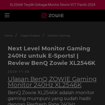
XL2566K Terpilih Sebagai Monitor Resmi VCT Pacific 2024
/
/
Home
Ulasan Produk
Monitor Gaming
Next Level Monitor Gaming
240Hz untuk E-Sports! |
Review BenQ Zowie XL2546K
2020-11-03
Ulasan BenQ ZOWIE Gaming
Monitor 240Hz XL2546K
BenQ Zowie XL2546K adalah monitor
gaming mumpuni yang sudah hadir
dengan Resfresh Rate 240Hz,