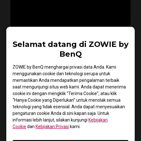
Selamat datang di ZOWIE by
BenQ
ZOWIE by BenQ menghargai privasi data Anda. Kami
Ulasan BenQ ZOWIE Gaming
menggunakan cookie dan teknologi serupa untuk
Monitor 240Hz XL2546K
memastikan Anda mendapatkan pengalaman terbaik
saat mengunjungi situs web kami. Anda dapat menerima
BenQ ZOWIE XL2546K 240Hz Gaming Monitor dengan
cookie ini dengan mengklik “Terima Cookie”, atau klik
harga Rp 9,900,000
“Hanya Cookie yang Diperlukan” untuk menolak semua
teknologi yang tidak esensial. Anda dapat menyesuaikan
Link Produk:
https://bit.ly/3EY9QLI
pengaturan cookie Anda di sini kapan saja. Untuk
Link Pembelian :
https://bit.ly/3obnjcM
informasi lebih lanjut, silakan kunjungi
Kebijakan
XL Setting To Share :
https://bit.ly/xlsetting-
Cookie
dan
Kebijakan Privasi
kami.
jordyfilbert