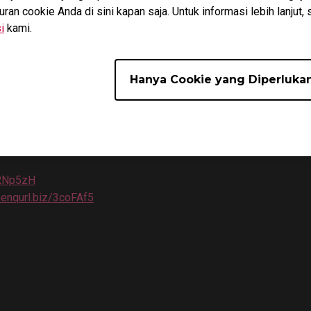
n cookie Anda di sini kapan saja. Untuk informasi lebih lanjut, 
i
kami.
Hanya Cookie yang Diperluka
ng 240Hz dengan harga Rp 12.000.000
2RNp5zH
benqurl.biz/3coFAf5