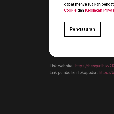
dapat menyesuaikan pengatura
Cookie
dan
Kebijakan Privas
Pengaturan
BenQ ZOWIE XL2746S Monitor Gami
Link website :
https://benqurl.biz/
Link pembelian Tokopedia :
https://