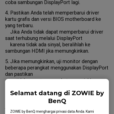
coba sambungan DisplayPort lagi.
4. Pastikan Anda telah memperbarui driver
kartu grafis dan versi BIOS motherboard ke
yang terbaru.
Jika Anda tidak dapat memperbarui driver
saat terhubung melalui DisplayPort
karena tidak ada sinyal, beralihlah ke
sambungan HDMI jika memungkinkan.
5. Jika memungkinkan, uji monitor dengan
beberapa perangkat menggunakan DisplayPort
dan pastikan
setidaknya satu perangkat menunjukkan
sinyal. Mencoba kabel DisplayPort yang
Selamat datang di ZOWIE by
berbeda dan
pengujian silang kabel dengan perangkat lain
BenQ
juga dapat membantu.
ZOWIE by BenQ menghargai privasi data Anda. Kami