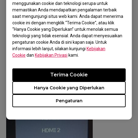
6. Jika masalah terjadi tiba-tiba setelah
menggunakan cookie dan teknologi serupa untuk
penggunaan DisplayPort normal, gunakan
memastikan Anda mendapatkan pengalaman terbaik
saat mengunjungi situs web kami. Anda dapat menerima
HDMI untuk
cookie ini dengan mengklik “Terima Cookie”, atau klik
memastikan bahwa DisplayPort diatur ke
“Hanya Cookie yang Diperlukan” untuk menolak semua
resolusi dan kecepatan refresh yang didukung
teknologi yang tidak esensial. Anda dapat menyesuaikan
oleh monitor.
pengaturan cookie Anda di sini kapan saja. Untuk
informasi lebih lanjut, silakan kunjungi
Kebijakan
Jika tidak ada langkah di atas yang
Cookie
dan
Kebijakan Privasi
kami.
menyelesaikan masalah, monitor mungkin
perlu diperiksa. Silakan hubungi tim layanan
Terima Cookie
pelanggan kami untuk bantuan lebih lanjut.
Hanya Cookie yang Diperlukan
Pengaturan