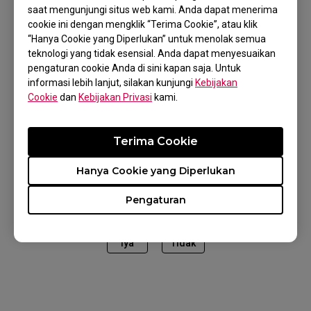
dalam masa garansi, silakan hubungi tim
saat mengunjungi situs web kami. Anda dapat menerima
cookie ini dengan mengklik “Terima Cookie”, atau klik
dukungan kami.
“Hanya Cookie yang Diperlukan” untuk menolak semua
teknologi yang tidak esensial. Anda dapat menyesuaikan
pengaturan cookie Anda di sini kapan saja. Untuk
informasi lebih lanjut, silakan kunjungi
Kebijakan
Cookie
dan
Kebijakan Privasi
kami.
Model yang Berlaku
FK1-C (L), FK2-B (M), ZA11-B (L)
Terima Cookie
Hanya Cookie yang Diperlukan
Pengaturan
Apakah ini membantu?
Iya
Tidak