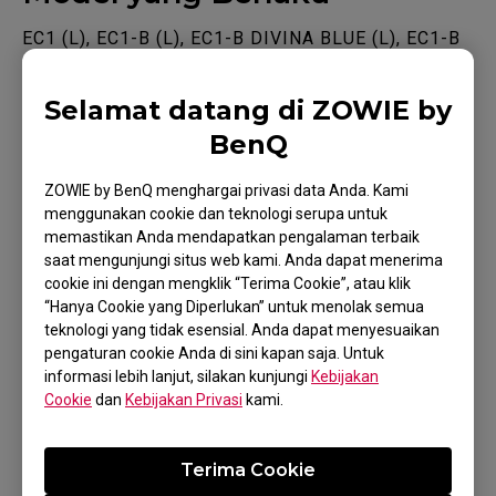
EC1 (L), EC1-B (L), EC1-B DIVINA BLUE (L), EC1-B
DIVINA PINK (L), EC2-B (M), EC2-B DIVINA PINK
Selamat datang di ZOWIE by
(M), EC2-C (M), EC3-C (S), FK1+-B (XL), FK1-C (L),
FK2-B (M), S1 DIVINA BLUE (M), S1 DIVINA PINK
BenQ
(M), ZA11-B (L), ZA11-C (L), ZA12-B (M), ZA13-C
ZOWIE by BenQ menghargai privasi data Anda. Kami
(S), ZA13-C (S)
menggunakan cookie dan teknologi serupa untuk
memastikan Anda mendapatkan pengalaman terbaik
saat mengunjungi situs web kami. Anda dapat menerima
cookie ini dengan mengklik “Terima Cookie”, atau klik
“Hanya Cookie yang Diperlukan” untuk menolak semua
teknologi yang tidak esensial. Anda dapat menyesuaikan
Apakah ini membantu?
pengaturan cookie Anda di sini kapan saja. Untuk
informasi lebih lanjut, silakan kunjungi
Kebijakan
Iya
Tidak
Cookie
dan
Kebijakan Privasi
kami.
Terima Cookie