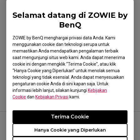
Model yang Berlaku
Selamat datang di ZOWIE by
BenQ
XL2411K (24"), XL2546K (24.5"), XL2746K (27")
ZOWIE by BenQ menghargai privasi data Anda. Kami
menggunakan cookie dan teknologi serupa untuk
memastikan Anda mendapatkan pengalaman terbaik
saat mengunjungi situs web kami. Anda dapat menerima
cookie ini dengan mengklik “Terima Cookie”, atau klik
Apakah ini membantu?
“Hanya Cookie yang Diperlukan” untuk menolak semua
Iya
Tidak
teknologi yang tidak esensial. Anda dapat menyesuaikan
pengaturan cookie Anda di sini kapan saja. Untuk
informasi lebih lanjut, silakan kunjungi
Kebijakan
Cookie
dan
Kebijakan Privasi
kami.
Terima Cookie
FOLLOW US
Hanya Cookie yang Diperlukan