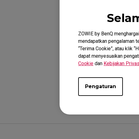
Itu adalah fungsi
Sela
ini didasarkan pa
orientasi lebih c
ZOWIE by BenQ menghargai 
(G2G) pada tampila
mendapatkan pengalaman ter
yang tersedia.
“Terima Cookie”, atau klik 
dapat menyesuaikan pengatura
Cookie
dan
Kebijakan Privas
Pengaturan
Apakah ini m