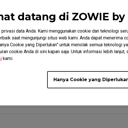
 Overdrive/Response Time Compensation (RTC) pada seri 
mat datang di ZOWIE by
da penerapan tegangan lebih pada kristal cair untuk men
epat. Kami biasanya mengutip angka waktu respons "abu-a
privasi data Anda. Kami menggunakan cookie dan teknologi ser
n yang menggunakan teknologi ini karena biasanya adalah
baik saat mengunjungi situs web kami. Anda dapat menerima co
“Hanya Cookie yang Diperlukan” untuk menolak semua teknologi ya
n cookie Anda di sini kapan saja. Untuk informasi lebih lanjut, 
i
kami.
Hanya Cookie yang Diperluka
embantu?
Iya
Tidak