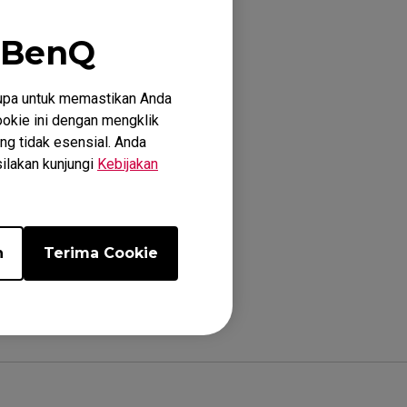
RL/XL. Teknologi
 BenQ
dorong mereka ke
bu ke abu-abu"
upa untuk memastikan Anda
 transisi tercepat
okie ini dengan mengklik
ng tidak esensial. Anda
silakan kunjungi
Kebijakan
n
Terima Cookie