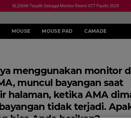
XL2566K Terpilih Sebagai Monitor Resmi VCT Pacific 2024
MOUSE
MOUSE PAD
CAMADE
A
SERI S
AKSESORIS
h)
L)
S1 White
SKATEZ
saya menggunakan monitor 
M)
S1 Divina Blue
S)
S1 Divina Pink
MA, muncul bayangan saat
r halaman, ketika AMA dima
bayangan tidak terjadi. Apa
ng bisa Anda berikan?