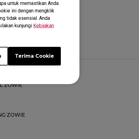
upa untuk memastikan Anda
okie ini dengan mengklik
ng tidak esensial. Anda
silakan kunjungi
Kebijakan
n
Terima Cookie
L ZOWIE
NG ZOWIE