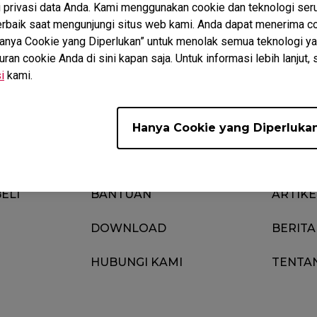
privasi data Anda. Kami menggunakan cookie dan teknologi ser
baik saat mengunjungi situs web kami. Anda dapat menerima co
“Hanya Cookie yang Diperlukan” untuk menolak semua teknologi ya
embantu?
Iya
Tidak
n cookie Anda di sini kapan saja. Untuk informasi lebih lanjut, 
i
kami.
Hanya Cookie yang Diperluka
ELI
BANTUAN
ARTIKE
DOWNLOAD
BERITA
HUBUNGI KAMI
TENTA