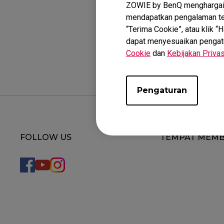
ZOWIE by BenQ menghargai 
mendapatkan pengalaman ter
“Terima Cookie”, atau klik 
Apakah ini m
dapat menyesuaikan pengatura
Cookie
dan
Kebijakan Privas
Pengaturan
FOLLOW US
TEMPAT MEMB