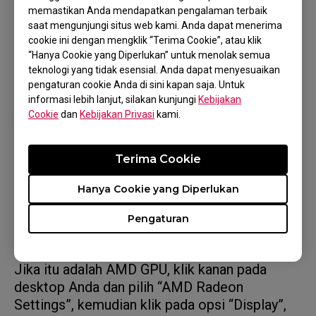
Advanced Display > Display information >
memastikan Anda mendapatkan pengalaman terbaik
saat mengunjungi situs web kami. Anda dapat menerima
Choose a refresh rate. Kemudian pilih tingkat
cookie ini dengan mengklik “Terima Cookie”, atau klik
penyegaran layar 240Hz/360Hz Anda.
“Hanya Cookie yang Diperlukan” untuk menolak semua
teknologi yang tidak esensial. Anda dapat menyesuaikan
pengaturan cookie Anda di sini kapan saja. Untuk
informasi lebih lanjut, silakan kunjungi
Kebijakan
Atau Anda bisa melakukan pengaturan melalui
Cookie
dan
Kebijakan Privasi
kami.
panel kontrol GPU
Jika itu adalah NVIDIA GPU, silakan buka panel
Terima Cookie
kontrol NVIDIA, kemudian menuju tab “Change
Resolution” di bawah opsi “Display”, dan pilih
Hanya Cookie yang Diperlukan
resolusi yang Anda inginkan di bawah “PC
Pengaturan
(bukan Ulta HD, HD, SD)”, dan pilih “240Hz” /
"360Hz" di bawah opsi “Refresh rate”.
Jika itu adalah AMD GPU, klik kanan pada
desktop Anda dan pilih “AMD Radeon
Settings”, kemudian klik pada opsi “Display”,