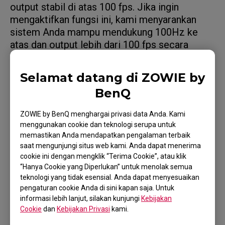
output stabil di atas 100 fps. Jika ingin
mengaktifkan fungsi ini, kami menyarankan
sistem Anda mampu mendukung 100Hz ke
atas dan output lebih dari 100 fps secara
stabil.
Selamat datang di ZOWIE by
BenQ
Model yang Berlaku
ZOWIE by BenQ menghargai privasi data Anda. Kami
menggunakan cookie dan teknologi serupa untuk
XL2411K (24"), XL2546K (24.5"), XL2566K (24.5"),
memastikan Anda mendapatkan pengalaman terbaik
saat mengunjungi situs web kami. Anda dapat menerima
XL2746K (27")
cookie ini dengan mengklik “Terima Cookie”, atau klik
“Hanya Cookie yang Diperlukan” untuk menolak semua
teknologi yang tidak esensial. Anda dapat menyesuaikan
pengaturan cookie Anda di sini kapan saja. Untuk
informasi lebih lanjut, silakan kunjungi
Kebijakan
Cookie
dan
Kebijakan Privasi
kami.
Apakah ini membantu?