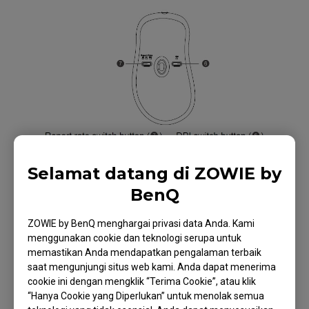
Selamat datang di ZOWIE by
BenQ
ZOWIE by BenQ menghargai privasi data Anda. Kami
menggunakan cookie dan teknologi serupa untuk
Model yang Berlaku
memastikan Anda mendapatkan pengalaman terbaik
saat mengunjungi situs web kami. Anda dapat menerima
cookie ini dengan mengklik “Terima Cookie”, atau klik
EC1 (L), EC1-B (L), EC1-B DIVINA BLUE (L), EC1-B
“Hanya Cookie yang Diperlukan” untuk menolak semua
DIVINA PINK (L), EC2-B (M), EC2-B DIVINA PINK