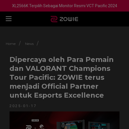
XL2566K Terpilih Sebagai Monitor Resmi VCT Pacific 2024
/
/
Home
News
Dipercaya oleh Para Pemain
dan VALORANT Champions
Tour Pacific: ZOWIE terus
menjadi Official Partner
untuk Esports Excellence
2025-01-17