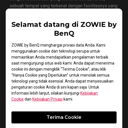
sebuah tempat yang terkenal dengan fasilitasnya yang
canggih dan kultur esports yang kuat.
Selamat datang di ZOWIE by
BenQ
Meningkatkan Pengalaman Turnamen
ZOWIE by BenQ menghargai privasi data Anda. Kami
Menjunjung tinggi komitmennya terhadap turnamen
menggunakan cookie dan teknologi serupa untuk
berkualitas tinggi, VCT Pacific 2025 akan
memastikan Anda mendapatkan pengalaman terbaik
menggunakan monitor XL2566X+ 400Hz terbaru dari
saat mengunjungi situs web kami. Anda dapat menerima
cookie ini dengan mengklik “Terima Cookie”, atau klik
ZOWIE, yang menampilkan panel Fast TN yang
“Hanya Cookie yang Diperlukan” untuk menolak semua
revolusioner dan teknologi kejernihan dinamis DyAc™
teknologi yang tidak esensial. Anda dapat menyesuaikan
2. “ZOWIE berusaha untuk mencapai kesempurnaan,
pengaturan cookie Anda di sini kapan saja. Untuk
terus berinovasi untuk memberikan peningkatan
informasi lebih lanjut, silakan kunjungi
Kebijakan
terbaik bagi para pemain dan turnamen,” ujar Jeffery
Cookie
dan
Kebijakan Privasi
kami.
Liang, Presiden BenQ Region Asia Pasifik. “Selama
dua tahun terakhir, kami telah memenuhi komitmen
Terima Cookie
kami bersama VCT Pacific, dan kami sangat antusias
untuk terus berkembang bersama.”