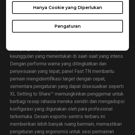
Hanya Cookie yang Diperlukan
ZOWIE’s XL2566X+ menggabungkan fitur-fitur canggih
yang dirancang khusus untuk meningkatkan gaming
profesional. Teknologi DyAc™ 2 yang inovatif
Pengaturan
memastikan kejernihan gerakan yang luar biasa,
meminimalkan blur dan mempertajam visual selama
aksi yang bergerak cepat, memberikan pemain
keunggulan yang menentukan di saat-saat yang intens.
Dengan performa warna yang ditingkatkan dan
penyesuaian yang tepat, panel Fast TN membantu
pemain mengidentifikasi target dengan cepat,
sementara pengaturan yang dapat disesuaikan seperti
XL Setting to Share™ memungkinkan penggemar untuk
berbagi resep rahasia mereka sendiri dan mengadopsi
konfigurasi yang digunakan oleh para profesional
terkemuka. Desain esports-sentris terbaru ini
memberikan lebih banyak ruang bermain, memastikan
pengaturan yang ergonomis untuk sesi permainan