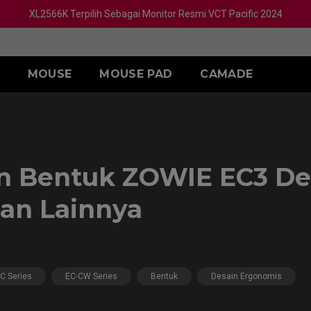
XL2566K Terpilih Sebagai Monitor Resmi VCT Pacific 2024
MOUSE
MOUSE PAD
CAMADE
I ZA
SERI S
AKSESORIS
Inch)
1 (L)
S1 White
SKATEZ
2 (M)
S1 Divina Blue
n Bentuk ZOWIE EC3 D
3 (S)
S1 Divina Pink
an Lainnya
C Series
EC-CW Series
Bentuk
Desain Ergonomis