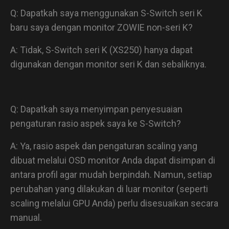
Q: Dapatkah saya menggunakan S-Switch seri K
baru saya dengan monitor ZOWIE non-seri K?
A: Tidak, S-Switch seri K (XS250) hanya dapat
digunakan dengan monitor seri K dan sebaliknya.
Q: Dapatkah saya menyimpan penyesuaian
pengaturan rasio aspek saya ke S-Switch?
A: Ya, rasio aspek dan pengaturan scaling yang
dibuat melalui OSD monitor Anda dapat disimpan di
antara profil agar mudah berpindah. Namun, setiap
perubahan yang dilakukan di luar monitor (seperti
scaling melalui GPU Anda) perlu disesuaikan secara
manual.