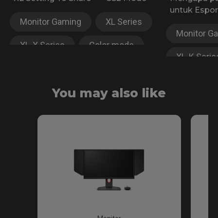
untuk Espor
Monitor Gaming
XL Series
Monitor G
XL-X Series
Color mode
XL-K Serie
XL Setting to share™
Fast TN
You may also like
Kehalusan
Waktu Re