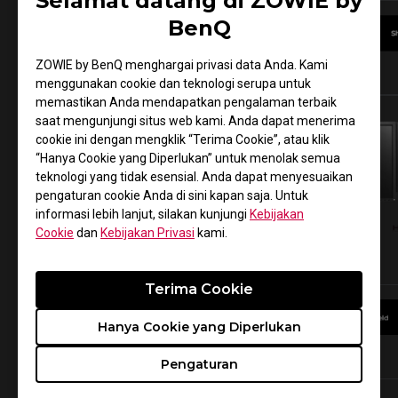
Selamat datang di ZOWIE by
BenQ
ZOWIE by BenQ menghargai privasi data Anda. Kami
Sold Out
Learn More
menggunakan cookie dan teknologi serupa untuk
memastikan Anda mendapatkan pengalaman terbaik
saat mengunjungi situs web kami. Anda dapat menerima
cookie ini dengan mengklik “Terima Cookie”, atau klik
“Hanya Cookie yang Diperlukan” untuk menolak semua
teknologi yang tidak esensial. Anda dapat menyesuaikan
pengaturan cookie Anda di sini kapan saja. Untuk
informasi lebih lanjut, silakan kunjungi
Kebijakan
Cookie
dan
Kebijakan Privasi
kami.
XL2746S
XL2740
Terima Cookie
Hanya Cookie yang Diperlukan
Learn More
Learn More
Pengaturan