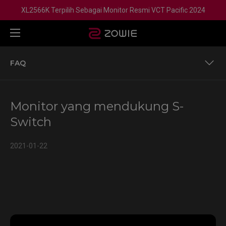
XL2566K Terpilih Sebagai Monitor Resmi VCT Pacific 2024
FAQ
Monitor yang mendukung S-Switch
Monitor yang mendukung S-
S Switch adalah aksesoris opsional untuk XL2540K dan
Switch
XL2411K.
FAQ
2021-01-22